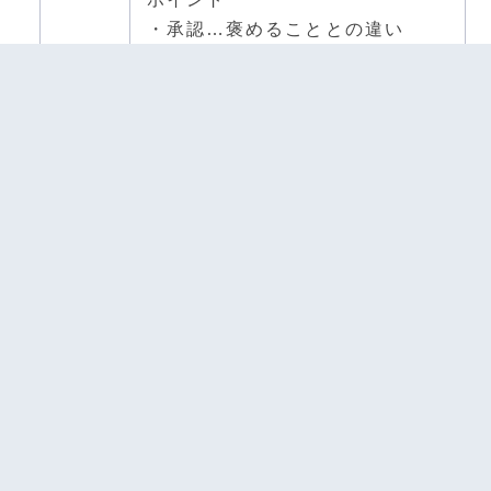
・承認…褒めることとの違い
・質問…オープンorクローズドク
エスチョン
12:00
—
13:00
③コーチングセッションの流れと
ロールプレイ
・コーチ役、クライアント役、観
察者役
・目標達成のステップ
④タイプ別コミュニケーション
・自分のコミュニケーションスタ
イルを知る
・後輩・部下のタイプを推測する
・苦手なタイプへの対応法