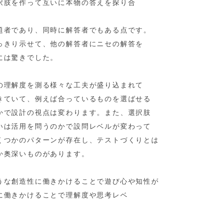
択肢を作って互いに本物の答えを探り合
題者であり、同時に解答者でもある点です。
っきり示せて、他の解答者にニセの解答を
には驚きでした。
の理解度を測る様々な工夫が盛り込まれて
きていて、例えば合っているものを選ばせる
かで設計の視点は変わります。また、選択肢
いは活用を問うのかで設問レベルが変わって
くつかのパターンが存在し、テストづくりとは
か奥深いものがあります。
うな創造性に働きかけることで遊び心や知性が
に働きかけることで理解度や思考レベ
。