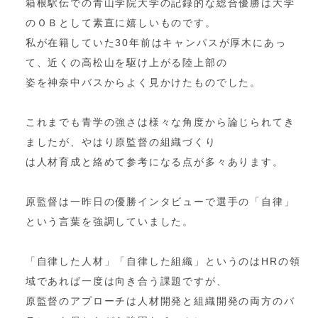
箱根駅伝での青山学院大学の記録的な総合優勝は大学
のＯＢとして素直に嬉しいものです。
私が在籍していた30年前はキャンパスが厚木にあっ
て、近くの高松山を駆け上がる陸上部の
姿を神奈中バスからよく見かけたものでした。
これまでも青学の強さは様々な角度から論じられてき
ましたが、やはり原監督の組織づくり
は人材育成と絡めて参考になる点が多々あります。
原監督は一昨日の優勝インタビューで選手の「自律」
という言葉を強調していました。
「自律した人材」「自律した組織」というのはHRの領
域であれば一度は向き合う課題ですが、
原監督のアプローチは人材開発と組織開発の両方のバ