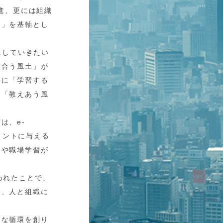
進、更には組織
る」を基軸とし
にしていきたい
え合う風土」が
去に「学習する
」「教えあう風
は、e-
メントに与える
修や職場学習が
われたことで、
を、人と組織に
うな循環を創り