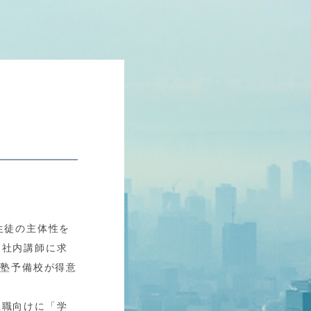
生徒の主体性を
、社内講師に求
は塾予備校が得意
理職向けに「学