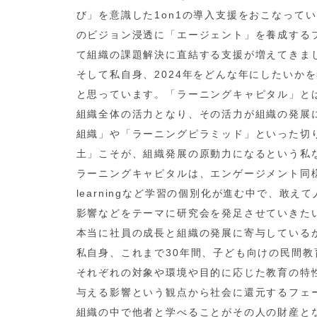
び」を意識した1on1の導入支援をおこなって
のビジョン浸透に「エージェント」を養成する
て組織の課題解決に直結する支援が増えてきま
そして私自身、2024年をどんな年にしたいか
と思っています。「ラーニングキャピタル」と
組織全体の活力となり、その活力が組織の発展
組織」や「ラーニングピラミッド」といった切
土」こそが、組織発展の原動力になるという私
ラーニングキャピタルは、エンゲージメント同
learningなど学習の個別化が進む中で、敢
影響などをテーマに研究会を発足させていきた
本当に社員の成長と組織の発展に寄与している
私自身、これまで30年間、子ども向けの民間
それぞれの対象や環境や目的に応じた教育の特
与える影響という観点から社会に還元するフェ
組織の中で他者と学べることがその人の財産と