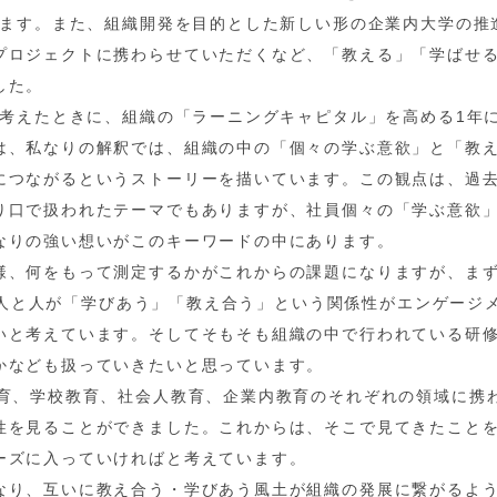
います。また、組織開発を目的とした新しい形の企業内大学の推
プロジェクトに携わらせていただくなど、「教える」「学ばせ
した。
を考えたときに、組織の「ラーニングキャピタル」を高める1年
は、私なりの解釈では、組織の中の「個々の学ぶ意欲」と「教
につながるというストーリーを描いています。この観点は、過
り口で扱われたテーマでもありますが、社員個々の「学ぶ意欲
なりの強い想いがこのキーワードの中にあります。
様、何をもって測定するかがこれからの課題になりますが、まず
えて人と人が「学びあう」「教え合う」という関係性がエンゲージ
いと考えています。そしてそもそも組織の中で行われている研
かなども扱っていきたいと思っています。
教育、学校教育、社会人教育、企業内教育のそれぞれの領域に携
性を見ることができました。これからは、そこで見てきたこと
ーズに入っていければと考えています。
なり、互いに教え合う・学びあう風土が組織の発展に繋がるよ