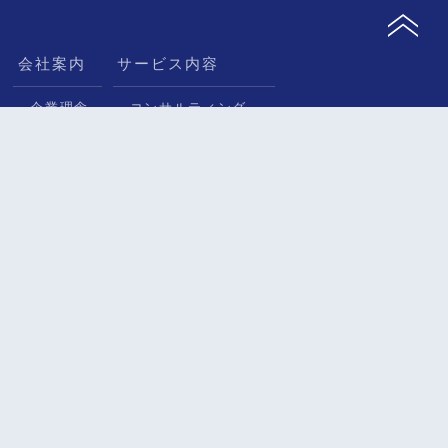
会社案内
サービス内容
企業理念
コンサルティング
企業情報
研修
セミナー
紹介動画（準備中）
導入事例
研修内製化コンサルティング
講師力研修
階層別研修
テーマ別研修
お知らせ・コンタクト
メディア掲載
ニュース一覧
メディア掲載
コラム