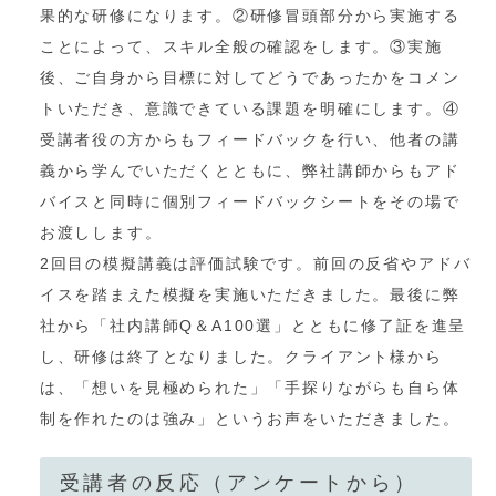
果的な研修になります。②研修冒頭部分から実施する
ことによって、スキル全般の確認をします。③実施
後、ご自身から目標に対してどうであったかをコメン
トいただき、意識できている課題を明確にします。④
受講者役の方からもフィードバックを行い、他者の講
義から学んでいただくとともに、弊社講師からもアド
バイスと同時に個別フィードバックシートをその場で
お渡しします。
2回目の模擬講義は評価試験です。前回の反省やアドバ
イスを踏まえた模擬を実施いただきました。最後に弊
社から「社内講師Q＆A100選」とともに修了証を進呈
し、研修は終了となりました。クライアント様から
は、「想いを見極められた」「手探りながらも自ら体
制を作れたのは強み」というお声をいただきました。
受講者の反応（アンケートから）