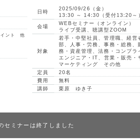
2025/09/26（金）
日時
13:30 ～ 14:30（受付13:20～
ト
WEBセミナー（オンライン）
会場
ライブ受講、聴講型ZOOM
ポイント 他
若手・中堅社員、管理職、経営
部、人事・労務、事務・総務、
対象
務・資産管理、法務・コンプラ
エンジニア・IT、営業・販売・
マーケティング その他
定員
20名
費用
無料
講師
栗原 ゆき子
のセミナーは終了しました