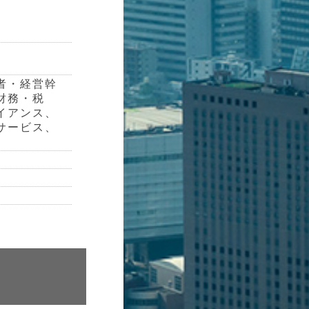
）
者・経営幹
財務・税
イアンス、
サービス、